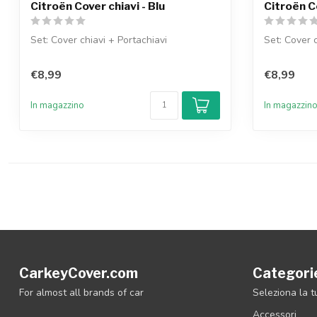
Citroën Cover chiavi - Blu
Citroën C
Set: Cover chiavi + Portachiavi
Set: Cover c
€8,99
€8,99
In magazzino
In magazzin
CarkeyCover.com
Categori
For almost all brands of car
Seleziona la 
Accessori