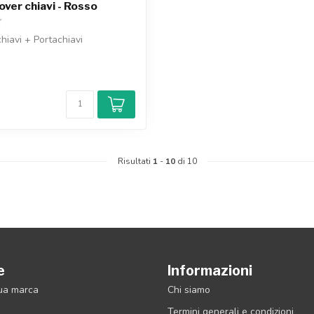
over chiavi - Rosso
hiavi + Portachiavi
o
Risultati
1
-
10
di 10
e
Informazioni
tua marca
Chi siamo
Termini generali e condizioni