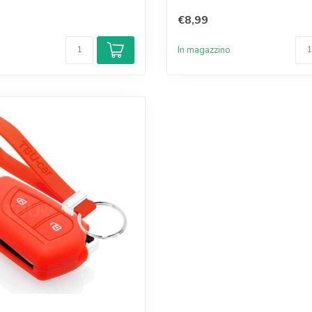
€8,99
o
In magazzino