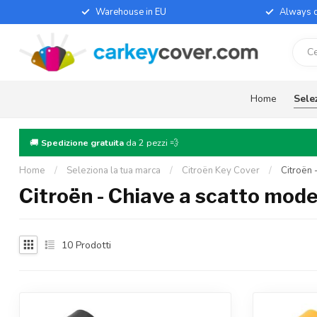
Warehouse in EU
Always d
Home
Sele
🚚
Spedizione gratuita
da 2 pezzi 💨
Home
/
Seleziona la tua marca
/
Citroën Key Cover
/
Citroën 
Citroën - Chiave a scatto mode
10
Prodotti