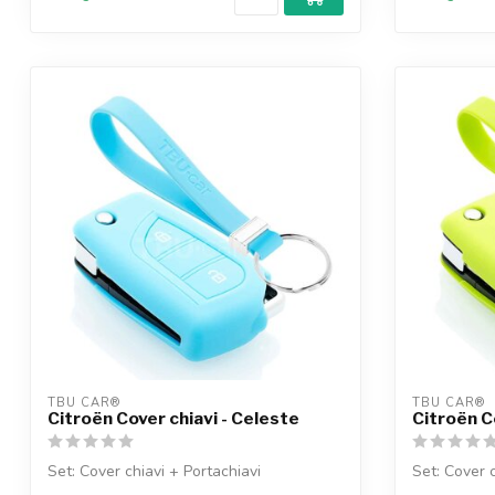
TBU CAR®
TBU CAR®
Citroën Cover chiavi - Celeste
Citroën C
Set: Cover chiavi + Portachiavi
Set: Cover c