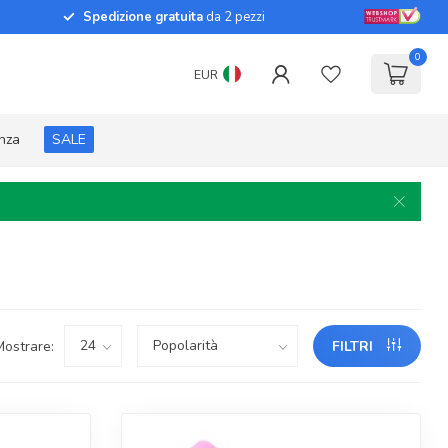
Spedizione gratuita
da 2 pezzi
0
EUR
enza
SALE
Mostrare:
FILTRI