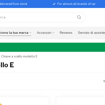
elivered from stock
For almost all brands of car
ziona la tua marca
Accessori
Reviews
Servizio di assist
- Chiave a scatto modello E
llo E