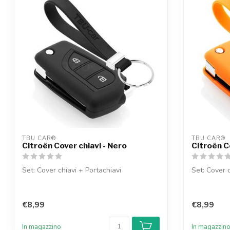
TBU CAR®
TBU CAR®
Citroën Cover chiavi - Nero
Citroën C
Set: Cover chiavi + Portachiavi
Set: Cover c
€8,99
€8,99
In magazzino
In magazzin