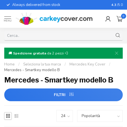
Always delivered from stock
For almo
4.3
/5.0
0
MENU
🚚
Spedizione gratuita
da 2 pezzi 💨
Home
/
Seleziona la tua marca
/
Mercedes Key Cover
/
Mercedes - Smartkey modello B
Mercedes - Smartkey modello B
FILTRI