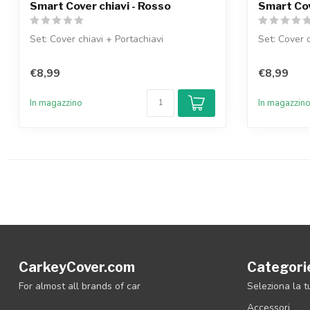
Smart Cover chiavi - Rosso
Smart Cov
Set: Cover chiavi + Portachiavi
Set: Cover c
€8,99
€8,99
In magazzino
In magazzin
CarkeyCover.com
Categori
For almost all brands of car
Seleziona la 
Accessori