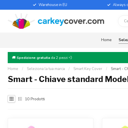
Warehouse in EU
Always d
Home
Sele
🚚
Spedizione gratuita
da 2 pezzi 💨
Home
/
Seleziona la tua marca
/
Smart Key Cover
/
Smart - C
Smart - Chiave standard Model
10
Prodotti