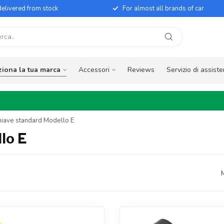
elivered from stock
For almost all brands of car
ziona la tua marca
Accessori
Reviews
Servizio di assist
hiave standard Modello E
lo E