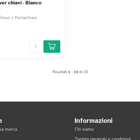
er chiavi - Bianco
hiavi + Portachiavi
o
Risultati
1
-
10
di 10
e
Informazioni
tua marca
Chi siamo
Termini generali e condizioni