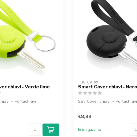
TBU CAR®
er chiavi - Verde lime
Smart Cover chiavi - Ner
hiavi + Portachiavi
Set: Cover chiavi + Portachiavi
€8,99
o
In magazzino