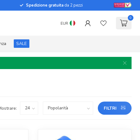
Spedizione gratuita
da 2 pezzi
0
EUR
enza
SALE
Mostrare:
FILTRI