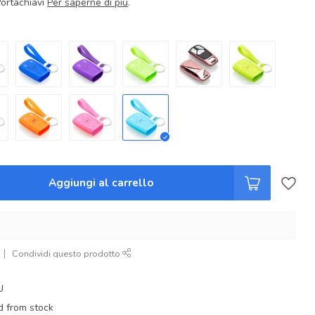
Portachiavi
Per saperne di più
.
Aggiungi al carrello
Condividi questo prodotto
U
d from stock