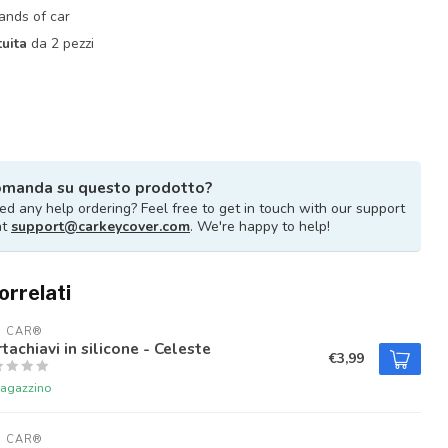
rands of car
uita
da 2 pezzi
omanda su questo prodotto?
d any help ordering? Feel free to get in touch with our support
at
support@carkeycover.com
. We're happy to help!
orrelati
U CAR®
tachiavi in silicone - Celeste
€3,99
magazzino
U CAR®