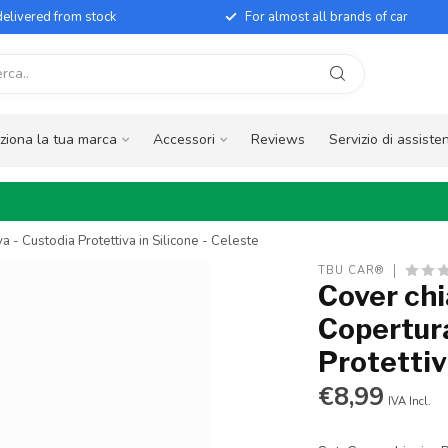
elivered from stock
For almost all brands of car
ziona la tua marca
Accessori
Reviews
Servizio di assiste
a - Custodia Protettiva in Silicone - Celeste
TBU CAR®
Cover chi
Copertura
Protettiv
€8,99
IVA Incl.