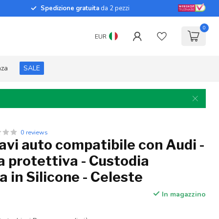
Spedizione gratuita
da 2 pezzi
0
EUR
nza
SALE
0 reviews
avi auto compatibile con Audi -
 protettiva - Custodia
a in Silicone - Celeste
In magazzino