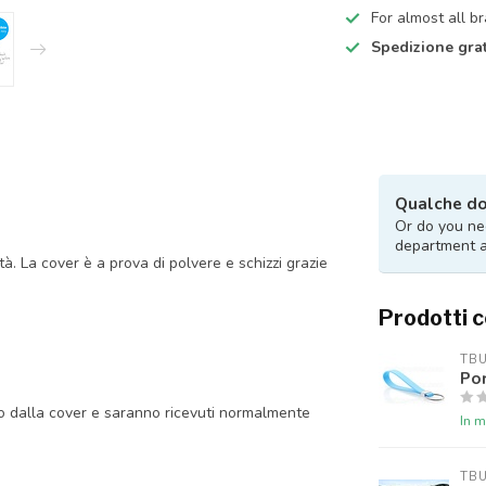
For almost all b
Spedizione grat
Qualche d
Or do you nee
department 
tà. La cover è a prova di polvere e schizzi grazie
Prodotti c
TB
Por
do dalla cover e saranno ricevuti normalmente
In 
TB