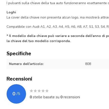
I pulsanti sulla chiave della tua auto funzioneranno esattamente 
Loghi
La cover della chiave non presenta alcun logo, ma mostrerà attrave
Compatibile con Audi A1, A2, A3, A4, A5, A6, A8, A7, S1, S3, S4, R
* Il modello della chiave può variare a seconda dell'anno di 
la chiave del tuo modello corrisponda.
Specifiche
Numero dell'articolo:
808
Recensioni
0
/
5
0
stelle basate su
0
recensioni