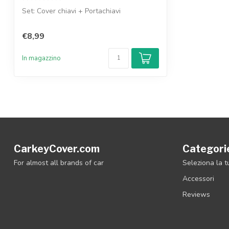
Set: Cover chiavi + Portachiavi
€8,99
In magazzino
CarkeyCover.com
Categori
For almost all brands of car
Seleziona la 
Accessori
Reviews