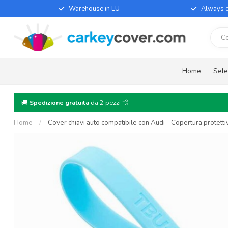
Warehouse in EU
Always d
Home
Sele
🚚
Spedizione gratuita
da 2 pezzi 💨
Home
/
Cover chiavi auto compatibile con Audi - Copertura protettiv