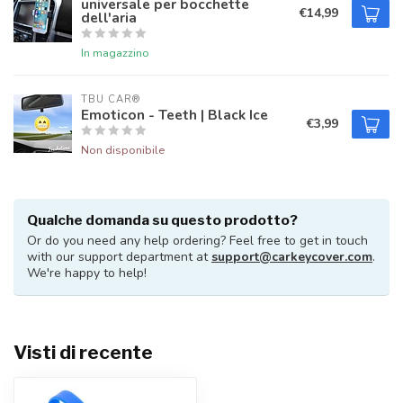
universale per bocchette
€14,99
dell'aria
In magazzino
TBU CAR®
Emoticon - Teeth | Black Ice
€3,99
Non disponibile
Qualche domanda su questo prodotto?
Or do you need any help ordering? Feel free to get in touch
with our support department at
support@carkeycover.com
.
We're happy to help!
Visti di recente