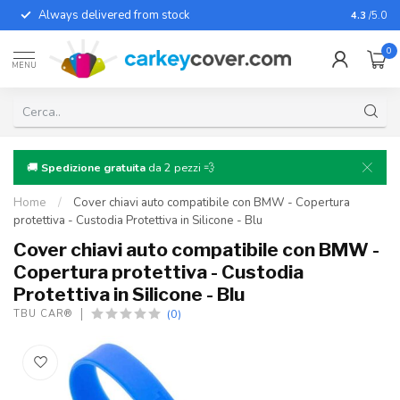
Always delivered from stock
For almo
4.3
/5.0
0
MENU
🚚
Spedizione gratuita
da 2 pezzi 💨
Home
/
Cover chiavi auto compatibile con BMW - Copertura
protettiva - Custodia Protettiva in Silicone - Blu
Cover chiavi auto compatibile con BMW -
Copertura protettiva - Custodia
Protettiva in Silicone - Blu
(0)
TBU CAR®