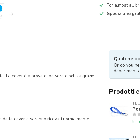
For almost all b
Spedizione grat
Qualche d
Or do you nee
department 
tà. La cover è a prova di polvere e schizzi grazie
Prodotti c
TB
Por
do dalla cover e saranno ricevuti normalmente
In 
TB