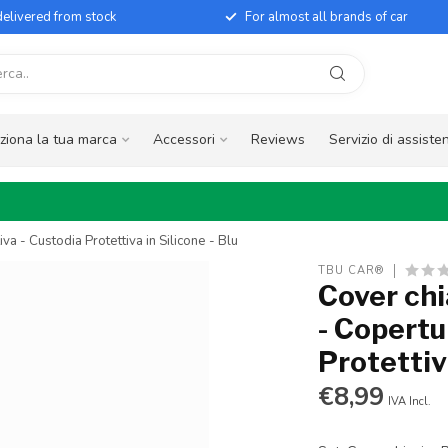
elivered from stock
For almost all brands of car
ziona la tua marca
Accessori
Reviews
Servizio di assiste
a - Custodia Protettiva in Silicone - Blu
TBU CAR®
Cover ch
- Copertu
Protettiva
€8,99
IVA Incl.