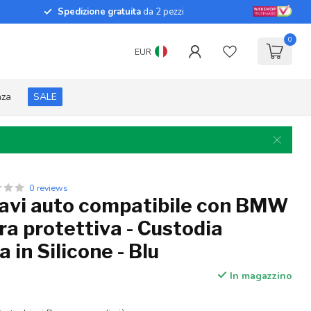
Spedizione gratuita
da 2 pezzi
0
EUR
nza
SALE
0 reviews
iavi auto compatibile con BMW
ra protettiva - Custodia
 in Silicone - Blu
In magazzino