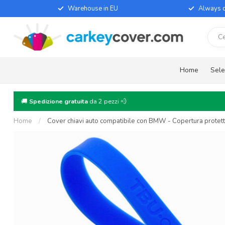
Warehouse in EU
Always d
Home
Sele
🚚
Spedizione gratuita
da 2 pezzi 💨
Home
/
Cover chiavi auto compatibile con BMW - Copertura protettiv