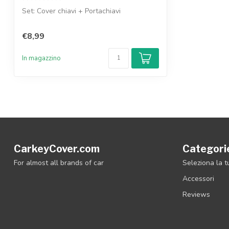
Set: Cover chiavi + Portachiavi
€8,99
In magazzino
CarkeyCover.com
Categori
For almost all brands of car
Seleziona la 
Accessori
Reviews