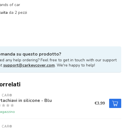
rands of car
uita
da 2 pezzi
omanda su questo prodotto?
d any help ordering? Feel free to get in touch with our support
at
support@carkeycover.com
. We're happy to help!
orrelati
U CAR®
tachiavi in silicone - Blu
€3,99
magazzino
U CAR®