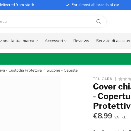
elivered from stock
For almost all brands of car
ziona la tua marca
Accessori
Reviews
Servizio di assiste
a - Custodia Protettiva in Silicone - Celeste
TBU CAR®
Cover ch
- Copertu
Protettiv
€8,99
IVA Incl.