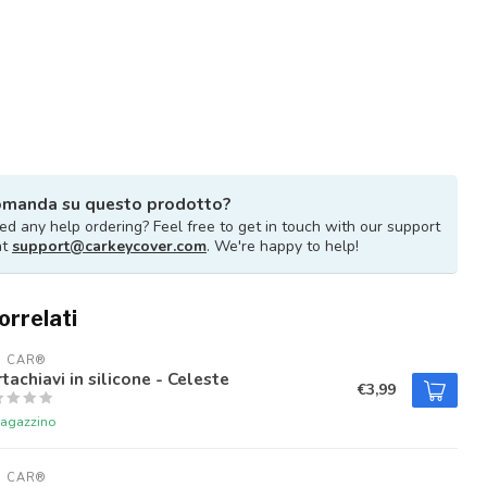
omanda su questo prodotto?
d any help ordering? Feel free to get in touch with our support
at
support@carkeycover.com
. We're happy to help!
orrelati
U CAR®
tachiavi in silicone - Celeste
€3,99
magazzino
U CAR®