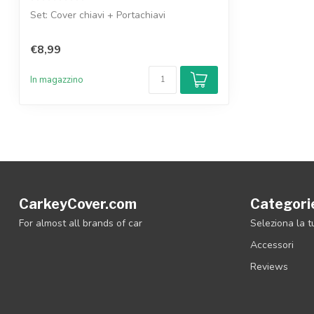
Set: Cover chiavi + Portachiavi
€8,99
In magazzino
CarkeyCover.com
Categori
For almost all brands of car
Seleziona la 
Accessori
Reviews