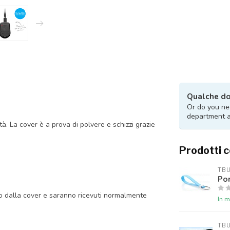
Qualche d
Or do you nee
department 
tà. La cover è a prova di polvere e schizzi grazie
Prodotti c
TB
Por
do dalla cover e saranno ricevuti normalmente
In 
TB