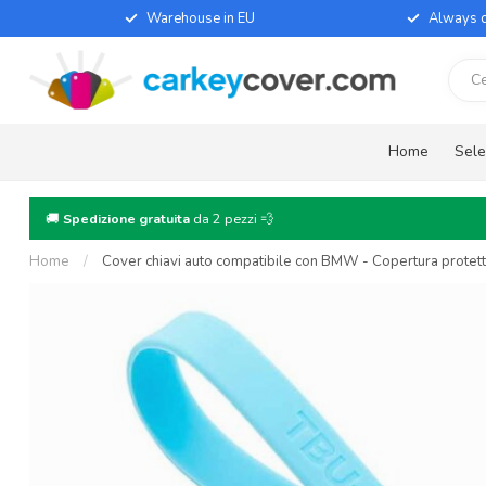
Warehouse in EU
Always d
Home
Sele
🚚
Spedizione gratuita
da 2 pezzi 💨
Home
/
Cover chiavi auto compatibile con BMW - Copertura protettiv