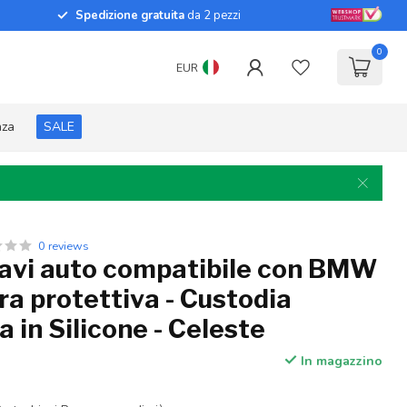
Spedizione gratuita
da 2 pezzi
0
EUR
nza
SALE
0 reviews
iavi auto compatibile con BMW
ra protettiva - Custodia
a in Silicone - Celeste
In magazzino