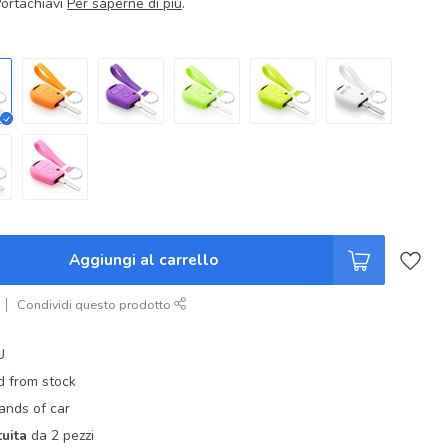
Portachiavi
Per saperne di più
.
Aggiungi al carrello
Condividi questo prodotto
U
d from stock
rands of car
uita
da 2 pezzi