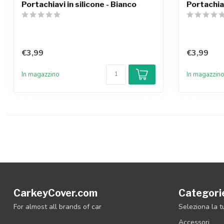
Portachiavi in silicone - Bianco
Portachiav
€3,99
€3,99
In magazzino
In magazzin
CarkeyCover.com
Categori
For almost all brands of car
Seleziona la 
Accessori