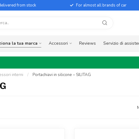
elivered from stock
For almost all brands of car
ziona la tua marca
Accessori
Reviews
Servizio di assist
essori interni
/
Portachiavi in silicone – SILITAG
AG