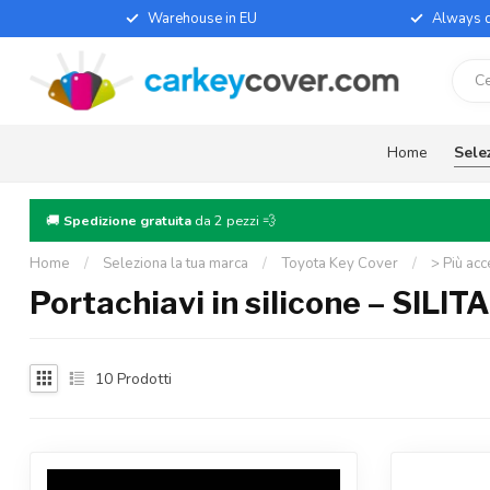
Warehouse in EU
Always d
Home
Sele
🚚
Spedizione gratuita
da 2 pezzi 💨
Home
/
Seleziona la tua marca
/
Toyota Key Cover
/
> Più acc
Portachiavi in silicone – SILIT
10
Prodotti