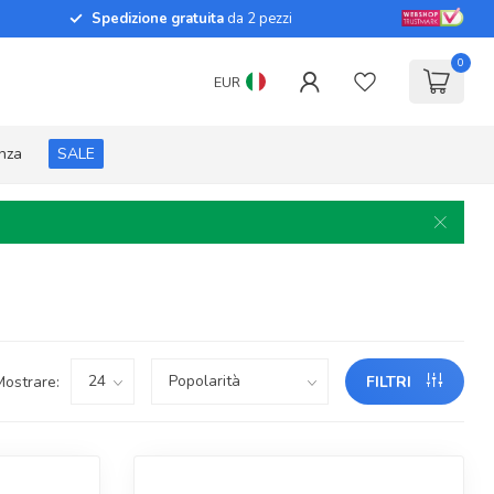
Spedizione gratuita
da 2 pezzi
0
EUR
enza
SALE
Mostrare:
FILTRI