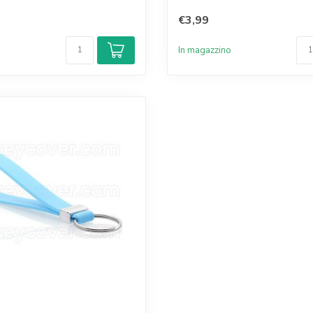
€3,99
o
In magazzino