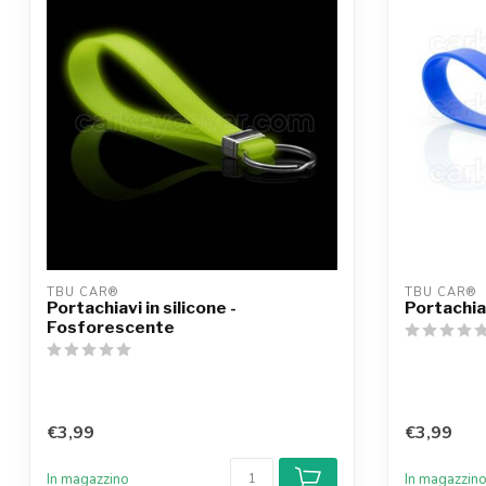
TBU CAR®
TBU CAR®
Portachiavi in silicone -
Portachiav
Fosforescente
€3,99
€3,99
In magazzino
In magazzin