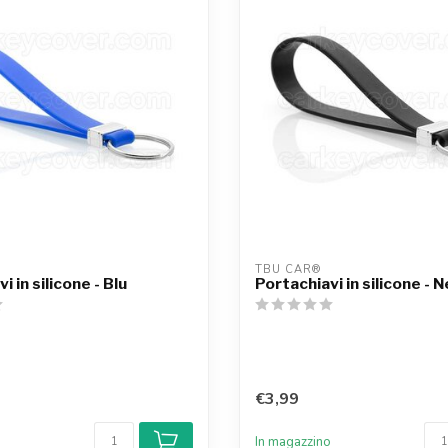
TBU CAR®
i in silicone - Blu
Portachiavi in silicone - 
€3,99
o
In magazzino