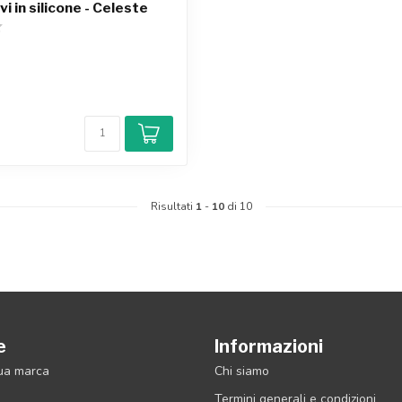
i in silicone - Celeste
o
Risultati
1
-
10
di 10
e
Informazioni
tua marca
Chi siamo
Termini generali e condizioni