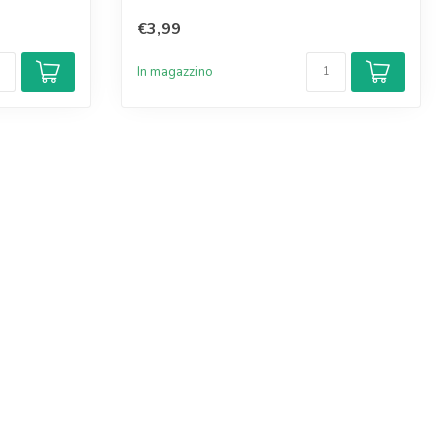
€3,99
In magazzino