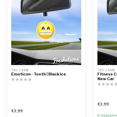
TBU CAR®
TBU CAR®
Emoticon - Teeth | Black Ice
Fitness Co
New Car
€3,99
€3,99
In magazzin