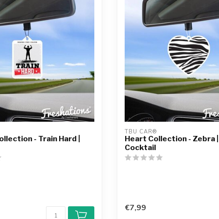
TBU CAR®
llection - Train Hard |
Heart Collection - Zebra |
Cocktail
€7,99
o