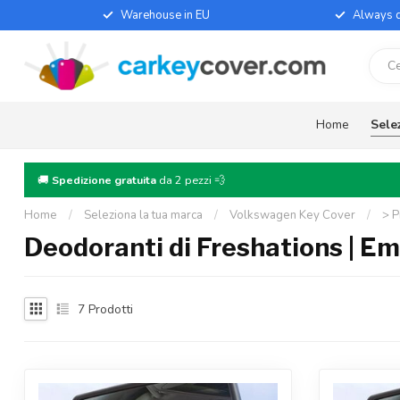
Warehouse in EU
Always d
Home
Sele
🚚
Spedizione gratuita
da 2 pezzi 💨
Home
/
Seleziona la tua marca
/
Volkswagen Key Cover
/
> P
Deodoranti di Freshations | E
7
Prodotti