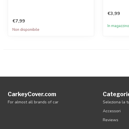
€3,99
€7,99
In magazzin
Non disponibile
CarkeyCover.com
Categori
For almost all brands of car
Seleziona la 
Accessori
Reviews