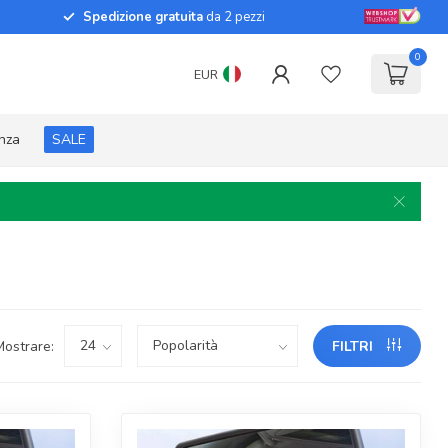
Spedizione gratuita
da 2 pezzi
0
EUR
enza
SALE
Mostrare:
FILTRI