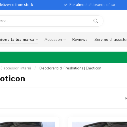
elivered from stock
For almost all brands of car
ziona la tua marca
Accessori
Reviews
Servizio di assist
iù accessori interni
/
Deodoranti di Freshations | Emoticon
moticon