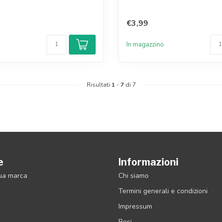
€3,99
o
In magazzino
Risultati
1
-
7
di 7
e
Informazioni
tua marca
Chi siamo
Termini generali e condizioni
Impressum
Resi