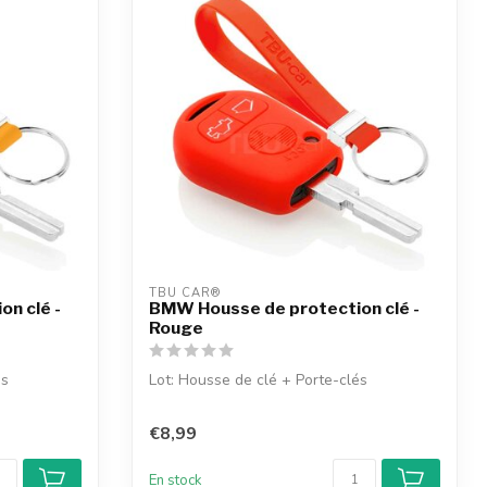
TBU CAR®
n clé -
BMW Housse de protection clé -
Rouge
és
Lot: Housse de clé + Porte-clés
€8,99
En stock