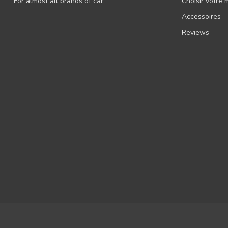
For almost all brands of car
Choisir votre
Accessoires
Reviews