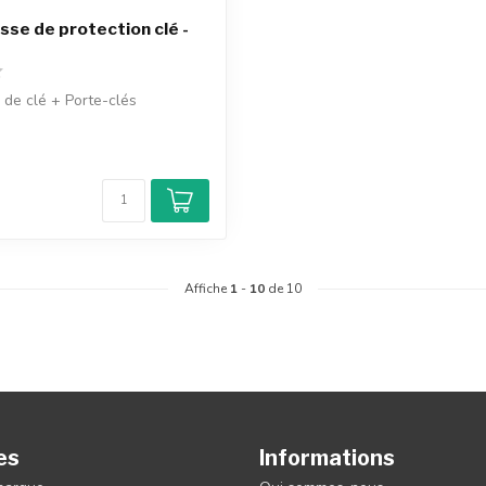
e de protection clé -
 de clé + Porte-clés
Affiche
1
-
10
de 10
es
Informations