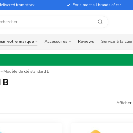
elivered from stock
For almost all brands of car
sir votre marque
Accessoires
Reviews
Service à la clie
 Modèle de clé standard B
 B
Afficher: