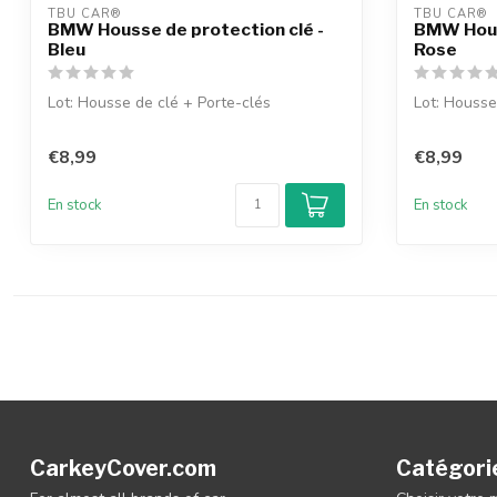
TBU CAR®
TBU CAR®
BMW Housse de protection clé -
BMW Houss
Bleu
Rose
Lot: Housse de clé + Porte-clés
Lot: Housse
€8,99
€8,99
En stock
En stock
CarkeyCover.com
Catégori