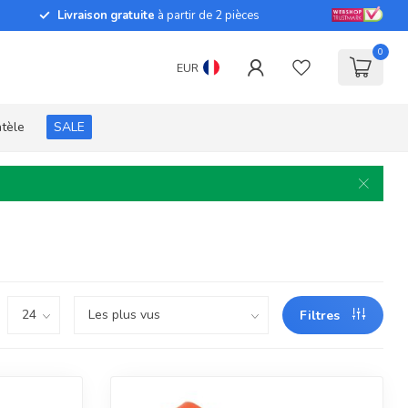
Livraison gratuite
à partir de 2 pièces
0
EUR
ntèle
SALE
Filtres