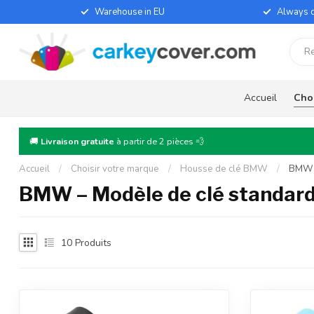
Warehouse in EU
Always d
Accueil
Choi
🚚
Livraison gratuite
à partir de 2 pièces 💨
Accueil
/
Choisir votre marque
/
Housse de clé BMW
/
BMW –
BMW – Modèle de clé standard
10
Produits