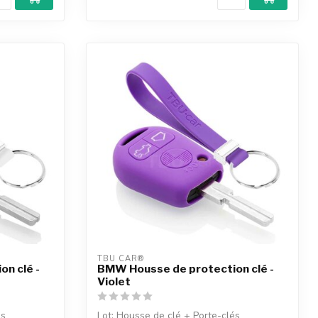
TBU CAR®
n clé -
BMW Housse de protection clé -
Violet
és
Lot: Housse de clé + Porte-clés