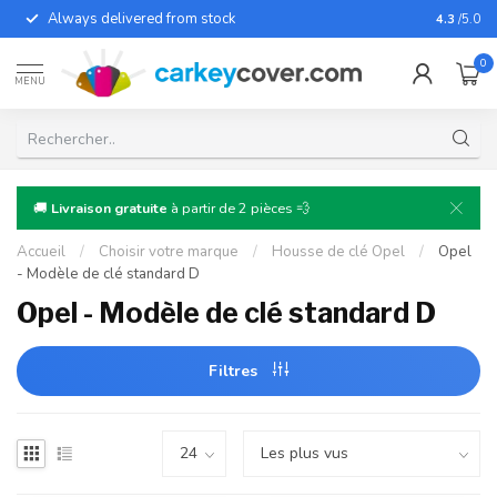
Always delivered from stock
For almo
4.3
/5.0
0
MENU
🚚
Livraison gratuite
à partir de 2 pièces 💨
Accueil
/
Choisir votre marque
/
Housse de clé Opel
/
Opel
- Modèle de clé standard D
Opel - Modèle de clé standard D
Filtres