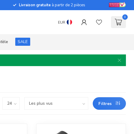
Livraison gratuite
à partir de 2 pièces
0
EUR
ntèle
SALE
Filtres