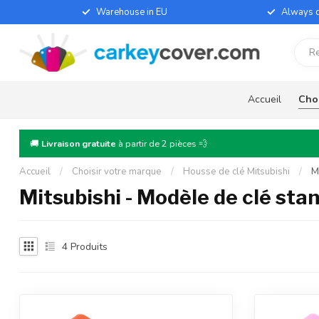
Warehouse in EU
Always d
Accueil
Choi
🚚
Livraison gratuite
à partir de 2 pièces 💨
Accueil
/
Choisir votre marque
/
Housse de clé Mitsubishi
/
M
Mitsubishi - Modèle de clé sta
4
Produits