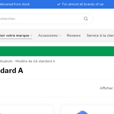
elivered from stock
For almost all brands of car
sir votre marque
Accessoires
Reviews
Service à la clie
itsubishi - Modèle de clé standard A
ndard A
Afficher: