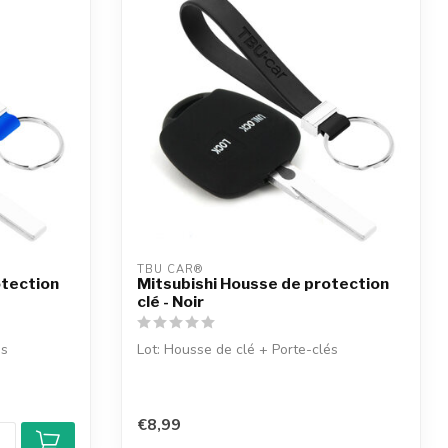
TBU CAR®
otection
Mitsubishi Housse de protection
clé - Noir
és
Lot: Housse de clé + Porte-clés
€8,99