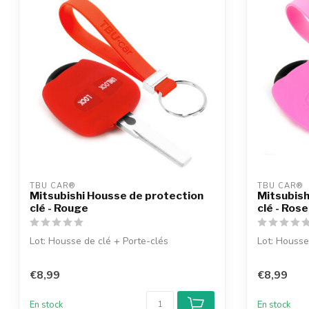
TBU CAR®
TBU CAR®
Mitsubishi Housse de protection
Mitsubish
clé - Rouge
clé - Rose
Lot: Housse de clé + Porte-clés
Lot: Housse
€8,99
€8,99
En stock
En stock