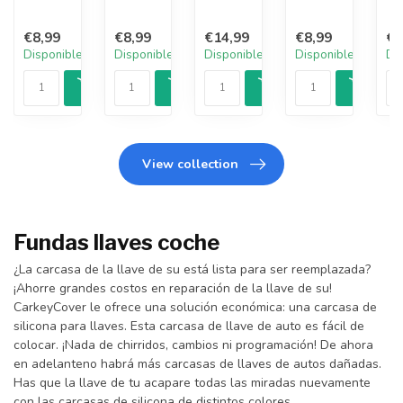
€8,99
€8,99
€14,99
€8,99
€8
Disponible
Disponible
Disponible
Disponible
Di
View collection
Fundas llaves coche
¿La carcasa de la llave de su está lista para ser reemplazada?
¡Ahorre grandes costos en reparación de la llave de su!
CarkeyCover le ofrece una solución económica: una carcasa de
silicona para llaves. Esta carcasa de llave de auto es fácil de
colocar. ¡Nada de chirridos, cambios ni programación! De ahora
en adelanteno habrá más carcasas de llaves de autos dañadas.
Has que la llave de tu acapare todas las miradas nuevamente
con las carcasas de silicona de distintos colores.