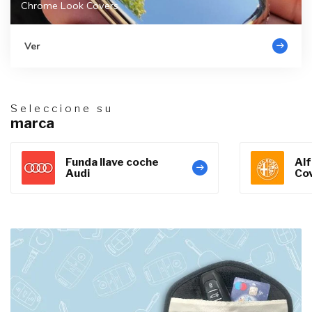
Chrome Look Covers
Ver
Seleccione su
marca
Funda llave coche
Al
Audi
Co