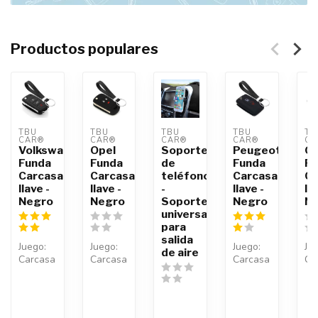
Productos populares
TBU 
TBU 
TBU 
TBU 
TB
CAR®
CAR®
CAR®
CAR®
CA
Volkswagen
Opel
Soporte
Peugeot
Op
Funda
Funda
de
Funda
Fu
Carcasa
Carcasa
teléfono
Carcasa
Ca
llave -
llave -
-
llave -
lla
Negro
Negro
Soporte
Negro
N
universal
para
salida
Juego:
Juego:
Juego:
Ju
de aire
Carcasa
Carcasa
Carcasa
Ca
de la
de la
de la
de 
llave +
llave +
llave +
lla
Llavero
Llavero
Llavero
Ll