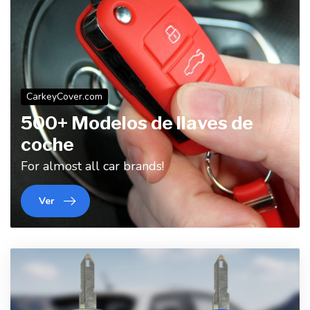
CarkeyCover.com
500+ Modelos de llaves de
coche
For almost all car brands!
Ver