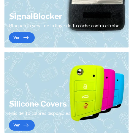
SignalBlocker
Bloquea la señal de la llave de tu coche contra el robo!
Ver
Silicone Covers
Más de 10 colores disponibles
Ver