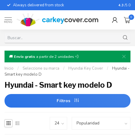
Always delivered from stock
For almo
4.3
/5.0
0
MENÚ
🚚
Envío gratis
a partir de 2 unidades 💨
Inicio
/
Seleccione su marca
/
Hyundai Key Cover
/
Hyundai -
Smart key modelo D
Hyundai - Smart key modelo D
Filtros