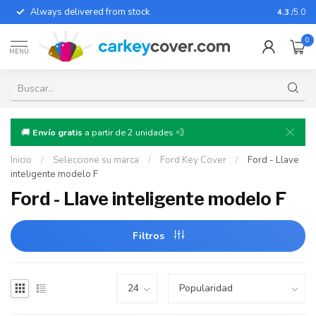
Always delivered from stock
For almo
4.3
/5.0
0
MENÚ
🚚
Envío gratis
a partir de 2 unidades 💨
Inicio
/
Seleccione su marca
/
Ford Key Cover
/
Ford - Llave
inteligente modelo F
Ford - Llave inteligente modelo F
Filtros