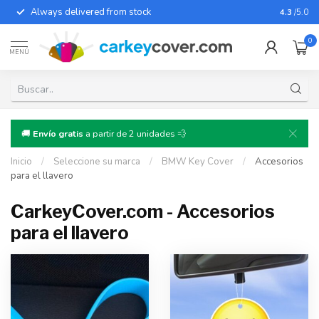
Always delivered from stock
For almo
4.3
/5.0
0
MENÚ
🚚
Envío gratis
a partir de 2 unidades 💨
Inicio
/
Seleccione su marca
/
BMW Key Cover
/
Accesorios
para el llavero
CarkeyCover.com - Accesorios
para el llavero