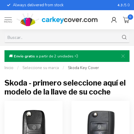
Always delivered from stock
For almo
4.3
/5.0
0
MENÚ
🚚
Envío gratis
a partir de 2 unidades 💨
Inicio
/
Seleccione su marca
/
Skoda Key Cover
Skoda - primero seleccione aquí el
modelo de la llave de su coche