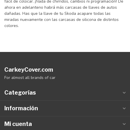
fácil de colocar. ¡Nada de chirridos, cambios ni programación! De
ahora en adelanteno habrá más carcasas de llaves de autos
dañadas. Has que la llave de tu Skoda acapare todas las
miradas nuevamente con las carcasas de silicona de distintos
colores.
CarkeyCover.com
For almost all brands of car
Categorías
Información
Mi cuenta