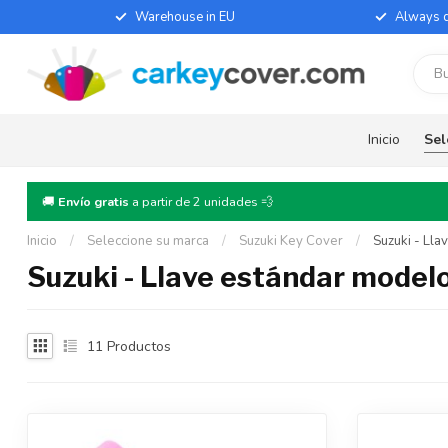
Warehouse in EU
Always d
Inicio
Sel
🚚
Envío gratis
a partir de 2 unidades 💨
Inicio
/
Seleccione su marca
/
Suzuki Key Cover
/
Suzuki - Ll
Suzuki - Llave estándar model
11
Productos