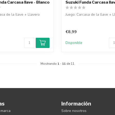
nda Carcasa llave - Blanco
Suzuki Funda Carcasa llav
asa de la llave + Llavero
Juego: Carcasa de la llave + L
€8,99
Disponible
Mostrando
1
-
11
de 11
as
Información
 marca
Sobre nosotros