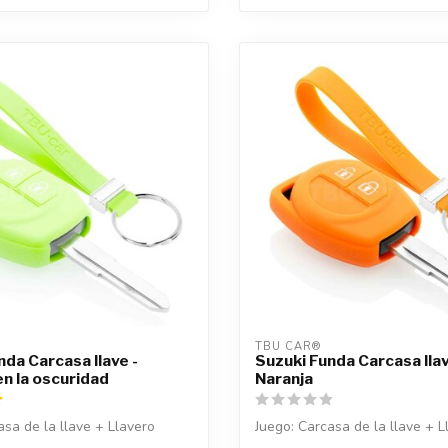
TBU CAR®
nda Carcasa llave -
Suzuki Funda Carcasa llav
en la oscuridad
Naranja
asa de la llave + Llavero
Juego: Carcasa de la llave + L