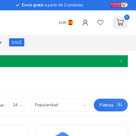
Envío gratis
a partir de 2 unidades
0
EUR
e
SALE
ar:
Filtros