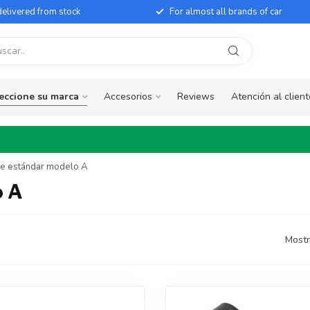
elivered from stock
For almost all brands of car
eccione su marca
Accesorios
Reviews
Atención al client
ave estándar modelo A
o A
Mostr