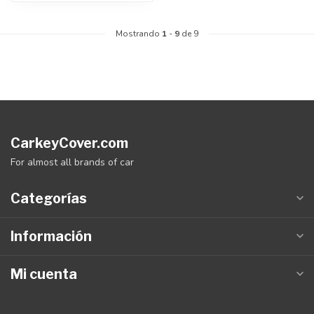
Mostrando
1
-
9
de 9
CarkeyCover.com
For almost all brands of car
Categorías
Información
Mi cuenta