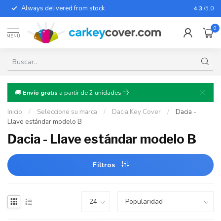
Always delivered from stock
For almo
4.3
/5.0
0
MENÚ
🚚
Envío gratis
a partir de 2 unidades 💨
Inicio
/
Seleccione su marca
/
Dacia Key Cover
/
Dacia -
Llave estándar modelo B
Dacia - Llave estándar modelo B
Filtros