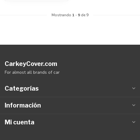
Mostrando
1
-
9
de 9
CarkeyCover.com
For almost all brands of car
Categorías
Información
Mi cuenta