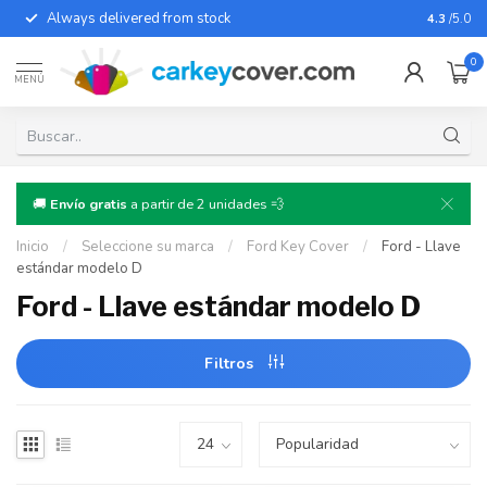
Always delivered from stock
For almo
4.3
/5.0
0
MENÚ
🚚
Envío gratis
a partir de 2 unidades 💨
Inicio
/
Seleccione su marca
/
Ford Key Cover
/
Ford - Llave
estándar modelo D
Ford - Llave estándar modelo D
Filtros