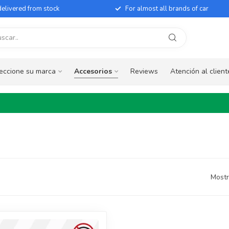
elivered from stock
For almost all brands of car
eccione su marca
Accesorios
Reviews
Atención al client
Mostr