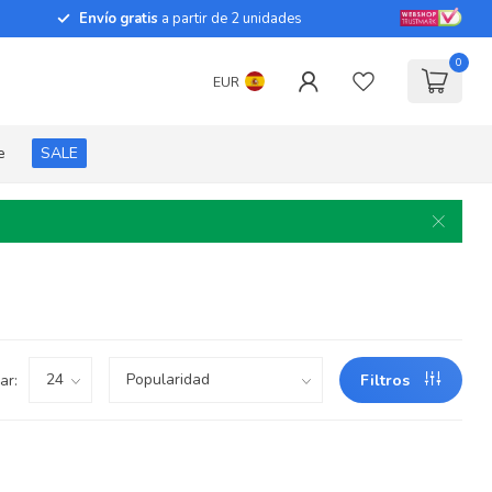
Envío gratis
a partir de 2 unidades
0
EUR
e
SALE
ar:
Filtros