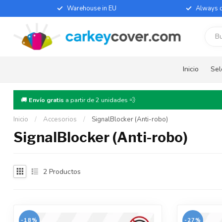
Warehouse in EU
Always d
Inicio
Sel
🚚
Envío gratis
a partir de 2 unidades 💨
Inicio
/
Accesorios
/
SignalBlocker (Anti-robo)
SignalBlocker (Anti-robo)
2
Productos
-18%
-27%