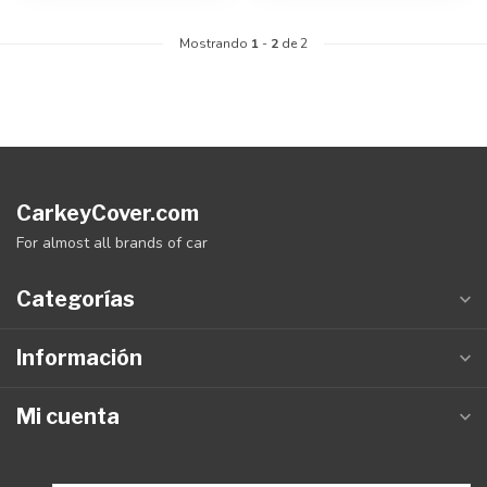
Mostrando
1
-
2
de 2
CarkeyCover.com
For almost all brands of car
Categorías
Información
Mi cuenta