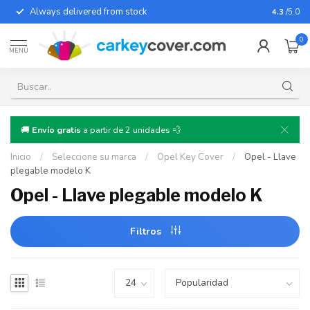
Always delivered from stock
For almo
4.3
/5.0
0
MENÚ
🚚
Envío gratis
a partir de 2 unidades 💨
Inicio
/
Seleccione su marca
/
Opel Key Cover
/
Opel - Llave
plegable modelo K
Opel - Llave plegable modelo K
Filtros