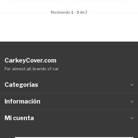
Mostrando
1
-
2
de 2
CarkeyCover.com
For almost all brands of car
Categorías
Información
Mi cuenta