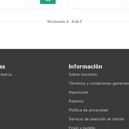
Mostrando
1
-
3
de 3
as
Información
 marca
Sobre nosotros
Términos y condiciones general
Impressum
Retorno
Política de privacidad
Servicio de atención al cliente
Envío y pedido