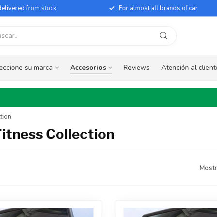
elivered from stock
For almost all brands of car
eccione su marca
Accesorios
Reviews
Atención al client
tion
itness Collection
Mostr