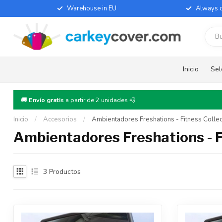
Warehouse in EU
Always d
Inicio
Sel
🚚
Envío gratis
a partir de 2 unidades 💨
Inicio
/
Accesorios
/
Ambientadores Freshations - Fitness Collec
Ambientadores Freshations - F
3
Productos