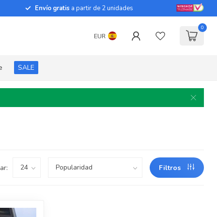
Envío gratis
a partir de 2 unidades
0
EUR
e
SALE
ar:
Filtros