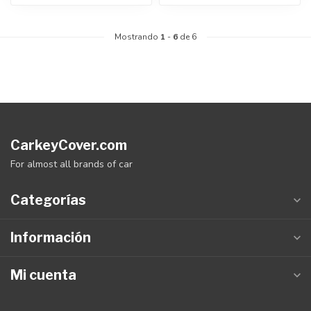
Mostrando
1
-
6
de 6
CarkeyCover.com
For almost all brands of car
Categorías
Información
Mi cuenta