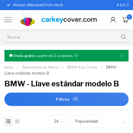
Always delivered from stock
For almo
4.3
/5.0
0
MENÚ
🚚
Envío gratis
a partir de 2 unidades 💨
Inicio
/
Seleccione su marca
/
BMW Key Cover
/
BMW -
Llave estándar modelo B
BMW - Llave estándar modelo B
Filtros