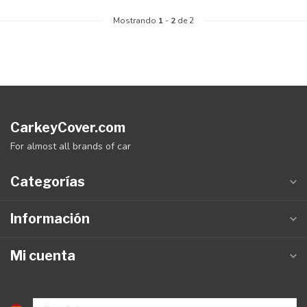
Mostrando
1
-
2
de 2
CarkeyCover.com
For almost all brands of car
Categorías
Información
Mi cuenta