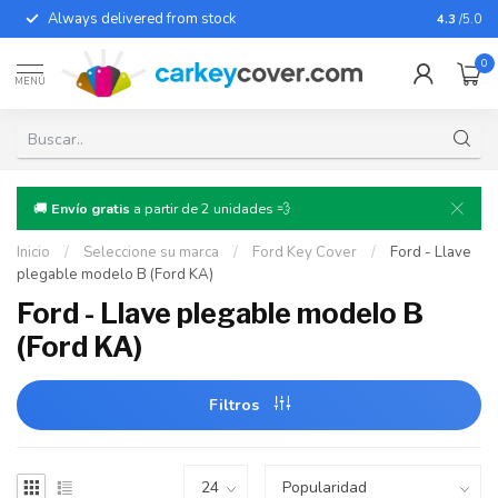
Always delivered from stock
For almo
4.3
/5.0
0
MENÚ
🚚
Envío gratis
a partir de 2 unidades 💨
Inicio
/
Seleccione su marca
/
Ford Key Cover
/
Ford - Llave
plegable modelo B (Ford KA)
Ford - Llave plegable modelo B
(Ford KA)
Filtros