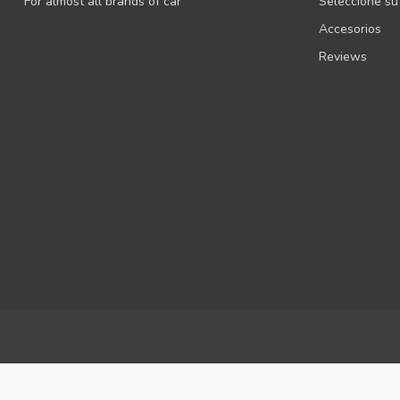
For almost all brands of car
Seleccione su
Accesorios
Reviews