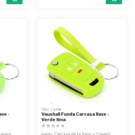
TBU CAR®
ave -
Vauxhall Funda Carcasa llave -
Verde lima
lavero
Juego: Carcasa de la llave + Llavero