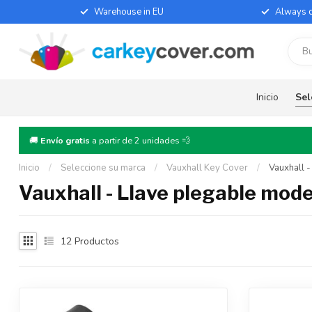
Warehouse in EU
Always d
Inicio
Sel
🚚
Envío gratis
a partir de 2 unidades 💨
Inicio
/
Seleccione su marca
/
Vauxhall Key Cover
/
Vauxhall 
Vauxhall - Llave plegable mode
12
Productos