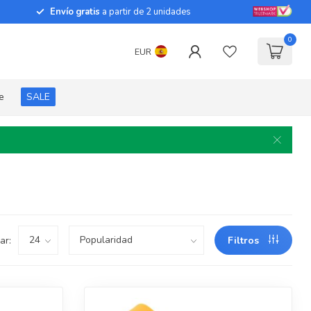
Envío gratis
a partir de 2 unidades
0
EUR
e
SALE
ar:
Filtros