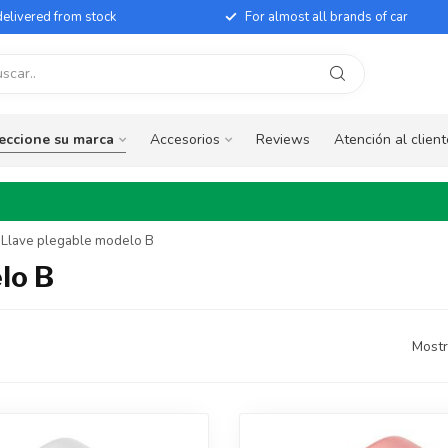
elivered from stock
For almost all brands of car
eccione su marca
Accesorios
Reviews
Atención al client
- Llave plegable modelo B
lo B
Mostr