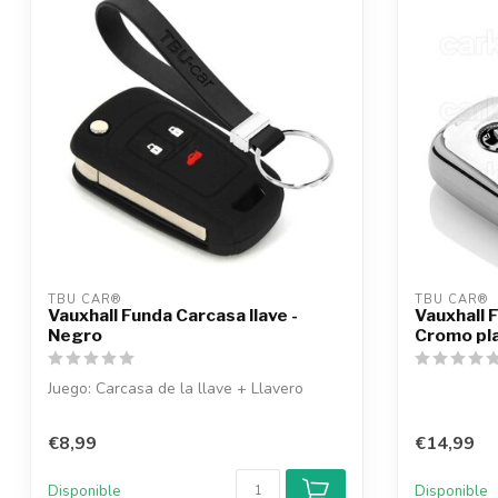
TBU CAR®
TBU CAR®
Vauxhall Funda Carcasa llave -
Vauxhall F
Negro
Cromo pl
Juego: Carcasa de la llave + Llavero
€8,99
€14,99
Disponible
Disponible