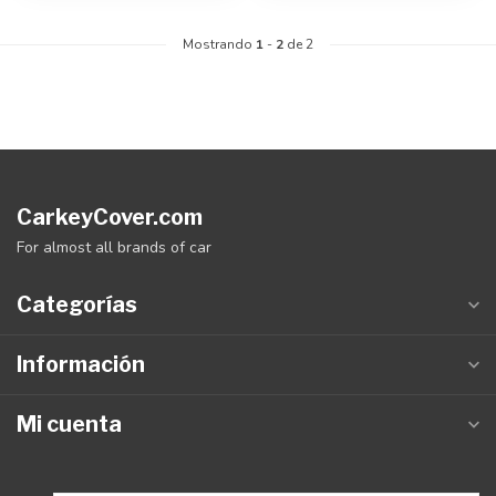
Mostrando
1
-
2
de 2
CarkeyCover.com
For almost all brands of car
Categorías
Información
Mi cuenta