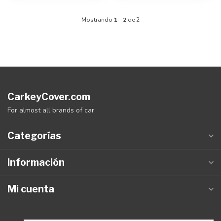
Mostrando
1
-
2
de 2
CarkeyCover.com
For almost all brands of car
Categorías
Información
Mi cuenta