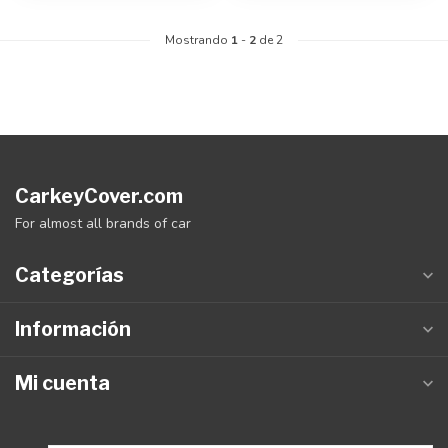
Mostrando
1
-
2
de 2
CarkeyCover.com
For almost all brands of car
Categorías
Información
Mi cuenta