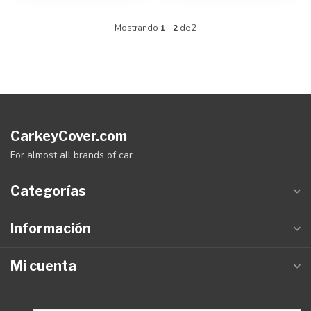
Mostrando
1
-
2
de 2
CarkeyCover.com
For almost all brands of car
Categorías
Información
Mi cuenta