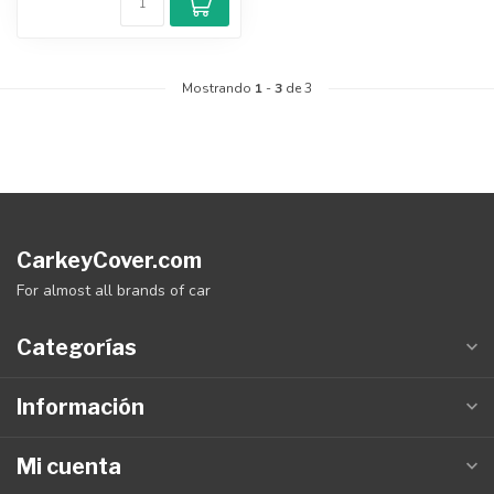
Mostrando
1
-
3
de 3
CarkeyCover.com
For almost all brands of car
Categorías
Información
Mi cuenta