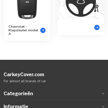
Chevrolet -
Klapsleutel model
A
CarkeyCover.com
For almost all brands of car
Categorieën
Informatie