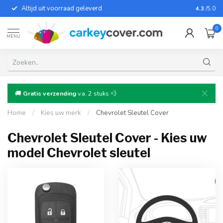
Altijd uit voorraad geleverd
Voor bij
4.3
/5.0
0
MENU
🚚
Gratis verzending
v.a. 2 stuks 💨
Home
/
Kies uw merk
/
Chevrolet Sleutel Cover
Chevrolet Sleutel Cover - Kies uw
model Chevrolet sleutel