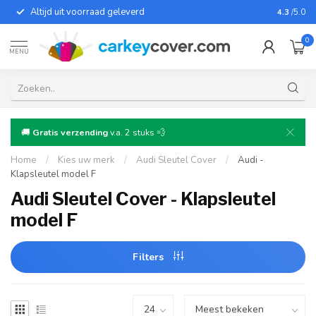
Altijd uit voorraad geleverd
Voor bij
4.3
/5.0
0
MENU
🚚
Gratis verzending
v.a. 2 stuks 💨
Home
/
Kies uw merk
/
Audi Sleutel Cover
/
Audi -
Klapsleutel model F
Audi Sleutel Cover - Klapsleutel
model F
Filters