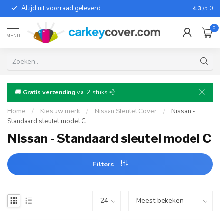
Altijd uit voorraad geleverd
Voor bij
4.3
/5.0
0
MENU
🚚
Gratis verzending
v.a. 2 stuks 💨
Home
/
Kies uw merk
/
Nissan Sleutel Cover
/
Nissan -
Standaard sleutel model C
Nissan - Standaard sleutel model C
Filters