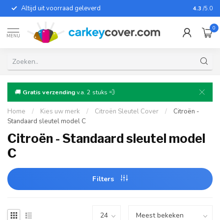
Altijd uit voorraad geleverd
Voor bij
4.3
/5.0
0
MENU
🚚
Gratis verzending
v.a. 2 stuks 💨
Home
/
Kies uw merk
/
Citroën Sleutel Cover
/
Citroën -
Standaard sleutel model C
Citroën - Standaard sleutel model
C
Filters