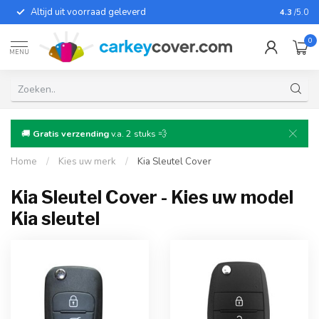
Altijd uit voorraad geleverd
Voor bij
4.3
/5.0
0
MENU
🚚
Gratis verzending
v.a. 2 stuks 💨
Home
/
Kies uw merk
/
Kia Sleutel Cover
Kia Sleutel Cover - Kies uw model
Kia sleutel