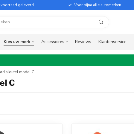
it voorraad geleverd
Voor bijna alle automerken
Kies uw merk
Accessoires
Reviews
Klantenservice
ard sleutel model C
el C