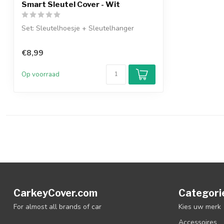
Smart Sleutel Cover - Wit
Set: Sleutelhoesje + Sleutelhanger
€8,99
Op voorraad
CarkeyCover.com
Categori
For almost all brands of car
Kies uw merk
Accessoires