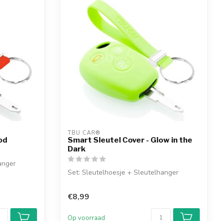
TBU CAR®
od
Smart Sleutel Cover - Glow in the
Dark
anger
Set: Sleutelhoesje + Sleutelhanger
€8,99
Op voorraad