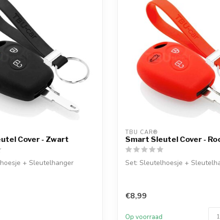
TBU CAR®
utel Cover - Zwart
Smart Sleutel Cover - Ro
lhoesje + Sleutelhanger
Set: Sleutelhoesje + Sleutelh
€8,99
Op voorraad