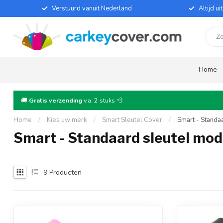
Verstuurd vanuit Nederland
Altijd u
Home
🚚
Gratis verzending
v.a. 2 stuks 💨
Home
/
Kies uw merk
/
Smart Sleutel Cover
/
Smart - Standa
Smart - Standaard sleutel mod
9
Producten