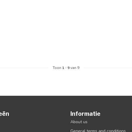
Toon
1
-
9
van 9
eën
Informatie
About us
General terms and conditions