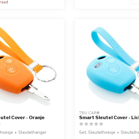
rraad
TBU CAR®
utel Cover - Oranje
Smart Sleutel Cover - Li
lhoesje + Sleutelhanger
Set: Sleutelhoesje + Sleutelh