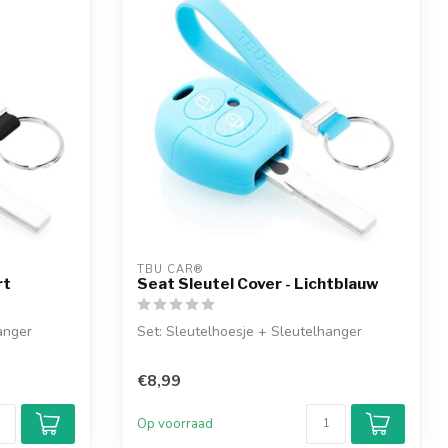
TBU CAR®
rt
Seat Sleutel Cover - Lichtblauw
anger
Set: Sleutelhoesje + Sleutelhanger
€8,99
Op voorraad