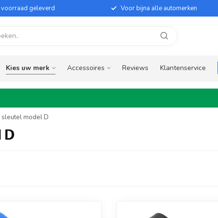
it voorraad geleverd
Voor bijna alle automerken
Kies uw merk
Accessoires
Reviews
Klantenservice
 sleutel model D
l D