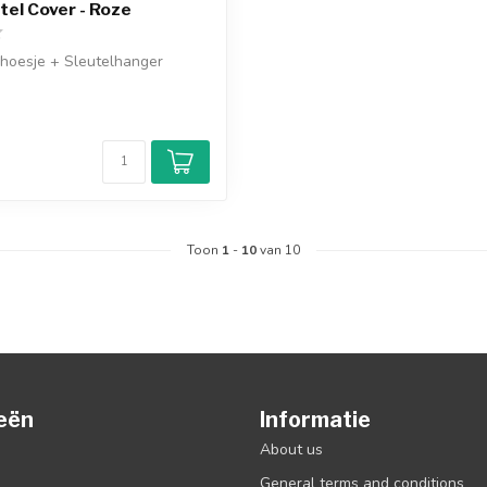
tel Cover - Roze
lhoesje + Sleutelhanger
d
Toon
1
-
10
van 10
eën
Informatie
About us
General terms and conditions