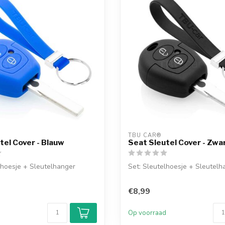
TBU CAR®
tel Cover - Blauw
Seat Sleutel Cover - Zwa
lhoesje + Sleutelhanger
Set: Sleutelhoesje + Sleutelh
€8,99
d
Op voorraad