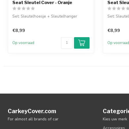
Seat Sleutel Cover - Oranje
Seat Sleu
Set: Sleutelhoesje + Sleutelhanger
Set: Sleute
€8,99
€8,99
Op voorraad
Op voorraa
CarkeyCover.com
Categori
For almost all brands of car
Kies uw merk
Accessoires