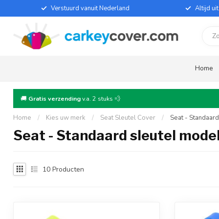
Verstuurd vanuit Nederland
Altijd u
Home
🚚
Gratis verzending
v.a. 2 stuks 💨
Home
/
Kies uw merk
/
Seat Sleutel Cover
/
Seat - Standaard
Seat - Standaard sleutel mode
10
Producten