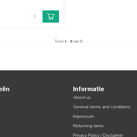
d
Toon
1
-
6
van 6
eën
Informatie
About us
General terms and conditions
Impressum
Returning items
Privacy Policy / Disclaimer