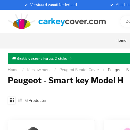
Verstuurd vanuit Nederland
Altijd u
Home
🚚
Gratis verzending
v.a. 2 stuks 💨
Home
/
Kies uw merk
/
Peugeot Sleutel Cover
/
Peugeot - S
Peugeot - Smart key Model H
6
Producten