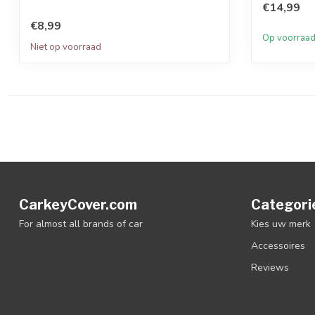
€14,99
€8,99
Op voorraa
Niet op voorraad
CarkeyCover.com
Categori
For almost all brands of car
Kies uw merk
Accessoires
Reviews