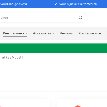
it voorraad geleverd
Voor bijna alle automerken
Kies uw merk
Accessoires
Reviews
Klantenservice
mart key Model H