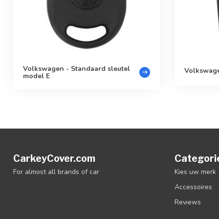
Volkswagen - Standaard sleutel
Volkswage
model E
CarkeyCover.com
Categori
For almost all brands of car
Kies uw merk
Accessoires
Reviews