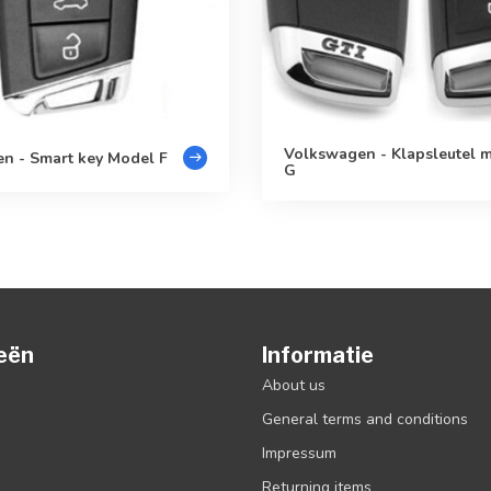
Volkswagen - Klapsleutel 
n - Smart key Model F
G
eën
Informatie
About us
General terms and conditions
Impressum
Returning items