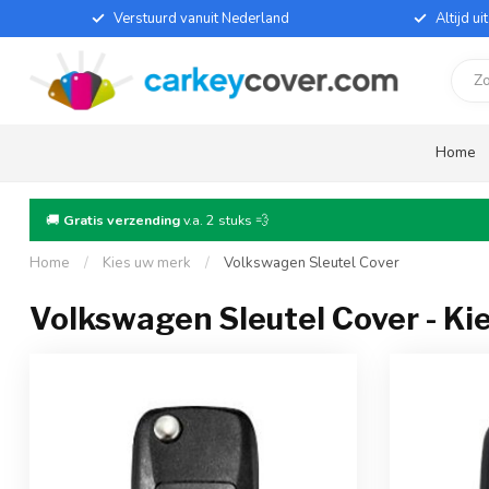
Verstuurd vanuit Nederland
Altijd u
Home
🚚
Gratis verzending
v.a. 2 stuks 💨
Home
/
Kies uw merk
/
Volkswagen Sleutel Cover
Volkswagen Sleutel Cover - Ki