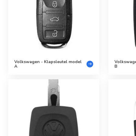
Volkswagen - Klapsleutel model
Volkswage
A
B