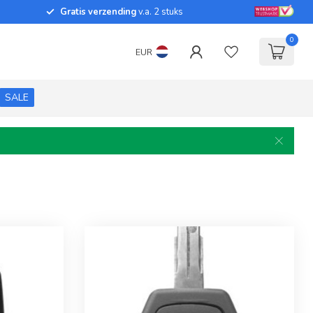
Gratis verzending
v.a. 2 stuks
0
EUR
SALE