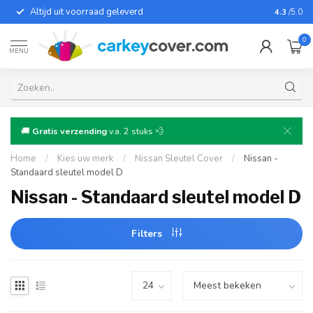
Altijd uit voorraad geleverd
Voor bij
4.3
/5.0
0
MENU
🚚
Gratis verzending
v.a. 2 stuks 💨
Home
/
Kies uw merk
/
Nissan Sleutel Cover
/
Nissan -
Standaard sleutel model D
Nissan - Standaard sleutel model D
Filters