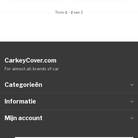
Toon
1
-
2
van 2
CarkeyCover.com
For almost all brands of car
Categorieën
Informatie
Mijn account