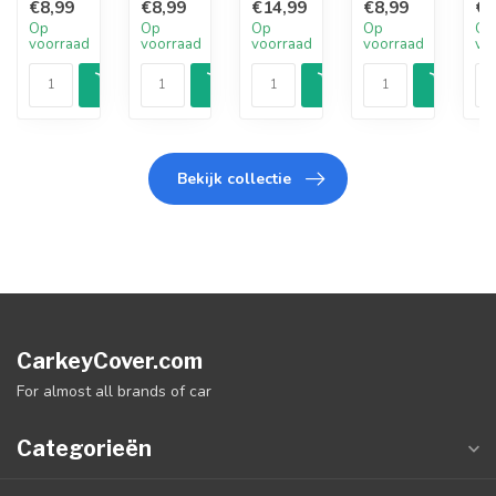
€8,99
€8,99
€14,99
€8,99
€8
Op
Op
Op
Op
Op
voorraad
voorraad
voorraad
voorraad
vo
Bekijk collectie
CarkeyCover.com
For almost all brands of car
Categorieën