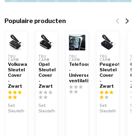
Populaire producten
TBU 
TBU 
TBU 
TBU 
TB
CAR®
CAR®
CAR®
CAR®
CA
Volkswagen
Opel
Telefoonhouder
Peugeot
Op
Sleutel
Sleutel
-
Sleutel
Sl
Cover
Cover
Universele
Cover
Co
-
-
ventilatiehouder
-
-
Zwart
Zwart
Zwart
Zw
Set:
Set:
Set:
Set
Sleutelhoesje
Sleutelhoesje
Sleutelhoesje
Sl
+
+
+
+
Sleutelhanger
Sleutelhanger
Sleutelhanger
Sl