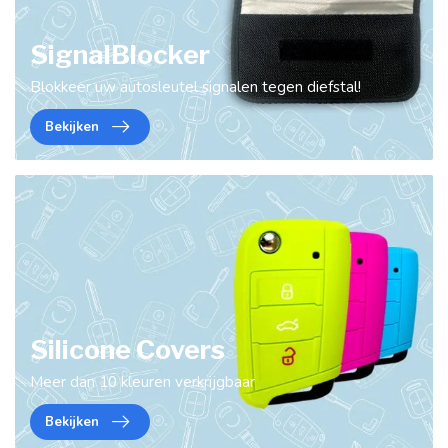
SignalBlocker
Blokkeer uw autosleutel signalen tegen diefstal!
Bekijken
Silicone Covers
Meer dan 10 kleuren verkrijgbaar
Bekijken