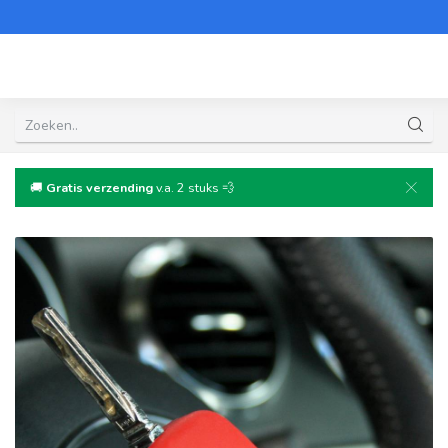
🚚
Gratis verzending
v.a. 2 stuks 💨