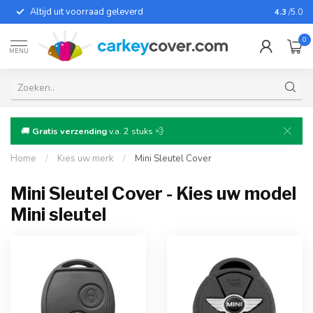
Altijd uit voorraad geleverd
Voor bij
4.3
/5.0
0
MENU
🚚
Gratis verzending
v.a. 2 stuks 💨
Home
/
Kies uw merk
/
Mini Sleutel Cover
Mini Sleutel Cover - Kies uw model
Mini sleutel