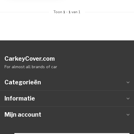
Toon
1
-
1
van 1
CarkeyCover.com
For almost all brands of car
Categorieën
Informatie
Mijn account