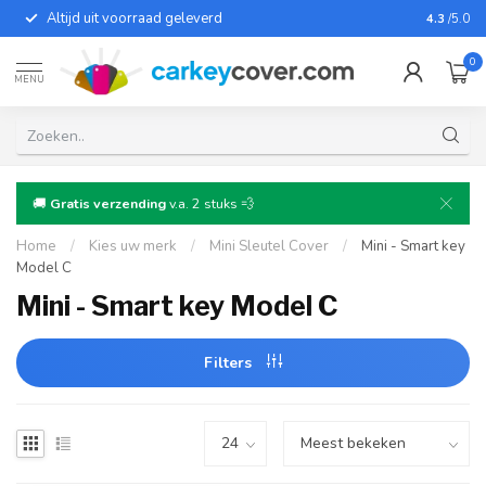
Altijd uit voorraad geleverd
Voor bij
4.3
/5.0
0
MENU
🚚
Gratis verzending
v.a. 2 stuks 💨
Home
/
Kies uw merk
/
Mini Sleutel Cover
/
Mini - Smart key
Model C
Mini - Smart key Model C
Filters