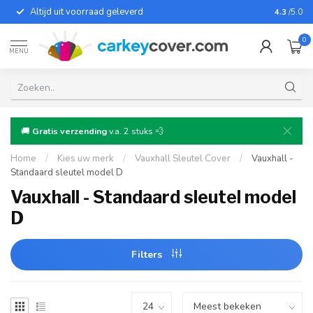
Altijd uit voorraad geleverd
Voor bij
4.3
/5.0
0
MENU
🚚
Gratis verzending
v.a. 2 stuks 💨
Home
/
Kies uw merk
/
Vauxhall Sleutel Cover
/
Vauxhall -
Standaard sleutel model D
Vauxhall - Standaard sleutel model
D
Filters