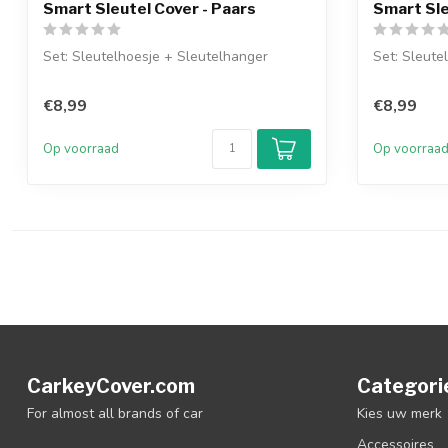
Smart Sleutel Cover - Paars
Smart Sle
Set: Sleutelhoesje + Sleutelhanger
Set: Sleute
€8,99
€8,99
Op voorraad
Op voorraa
CarkeyCover.com
Categori
For almost all brands of car
Kies uw merk
Accessoires