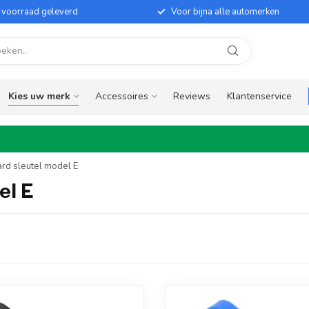
it voorraad geleverd
Voor bijna alle automerken
Kies uw merk
Accessoires
Reviews
Klantenservice
ard sleutel model E
el E