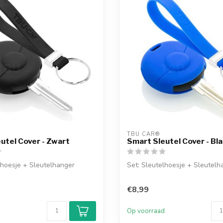
TBU CAR®
utel Cover - Zwart
Smart Sleutel Cover - Bl
lhoesje + Sleutelhanger
Set: Sleutelhoesje + Sleutelh
€8,99
d
Op voorraad