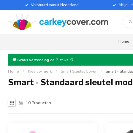
Verstuurd vanuit Nederland
Altijd u
Home
🚚
Gratis verzending
v.a. 2 stuks 💨
Home
/
Kies uw merk
/
Smart Sleutel Cover
/
Smart - Standa
Smart - Standaard sleutel mod
10
Producten