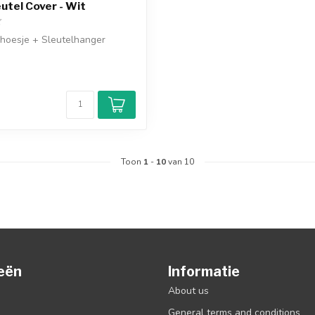
utel Cover - Wit
lhoesje + Sleutelhanger
d
Toon
1
-
10
van 10
eën
Informatie
About us
General terms and conditions